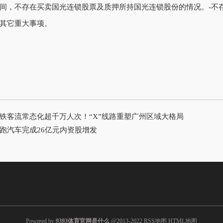
间，不存在买卖国光连锁股票及质押所持国光连锁股份的情况。-不
其它重大事项。
铁客流常态化超千万人次！“X”线路重塑广州区域大格局
跑汽车完成26亿元内资股增发
Powered by
9393体育官网是什么
@2013-2022
RSS地图
HTML地图