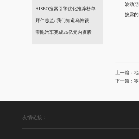
波动期
AISEO搜索引擎优化推荐榜单
披露的
拜仁总监: 我们知道乌帕很
零跑汽车完成26亿元内资股
上一篇：
地
下一篇：
零
友情链接：