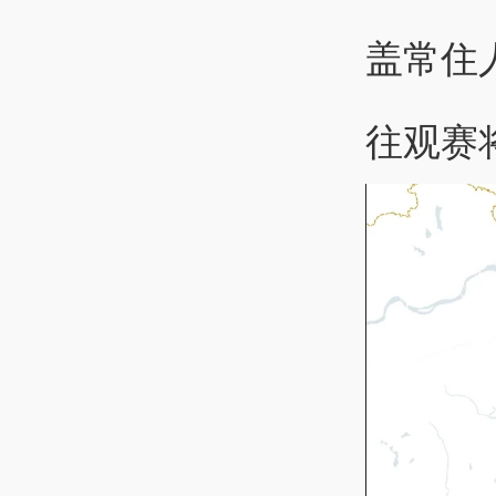
盖常住
往观赛