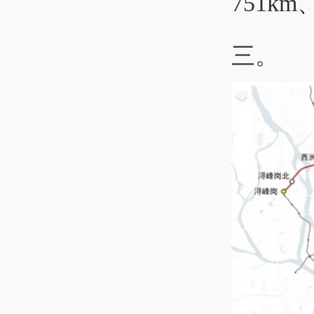
751k
三。